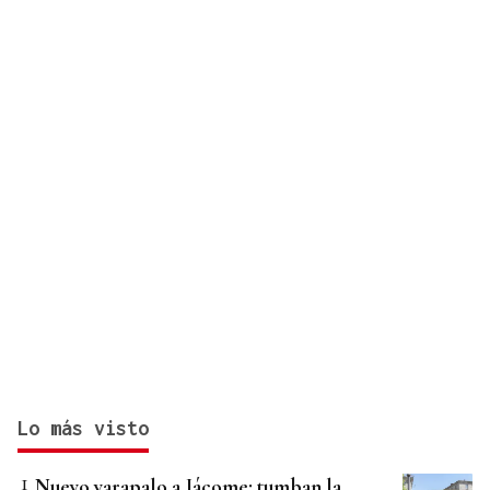
en Cataluña
Lo más visto
Nuevo varapalo a Jácome: tumban la