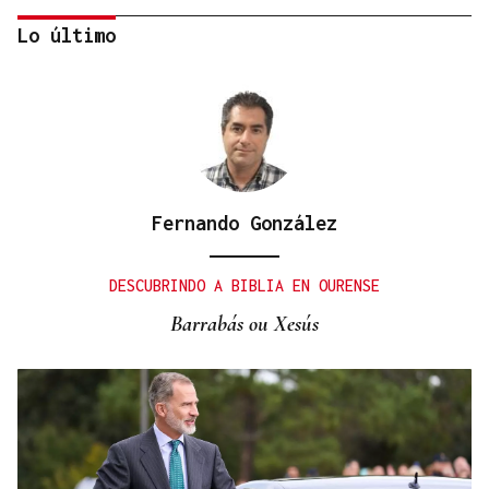
Lo último
Fernando González
DISTRIBUIDORA FAMILIAR
Gaseosas Roca, medio siglo creciendo junto a
DESCUBRINDO A BIBLIA EN OURENSE
Valdeorras y Coca-Cola
Barrabás ou Xesús