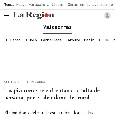
common.go-to-content
Temas
Nuevo varapalo a Jácome
Obras en la avenida de 
header.menu.open
Valdeorras
O Barco
O Bolo
Carballeda
Larouco
Petín
A Rúa
R
SECTOR DE LA PIZARRA
Las pizarreras se enfrentan a la falta de
personal por el abandono del rural
El abandono del rural resta trabajadores a las