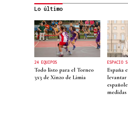
Lo último
DISTRIBUIDORA FAMILIAR
Gaseosas Roca, medio siglo
creciendo junto a
Valdeorras y Coca-Cola
24 EQUIPOS
ESPACIO S
Todo listo para el Torneo
España ex
3x3 de Xinzo de Limia
levantar 
españole
medidas 