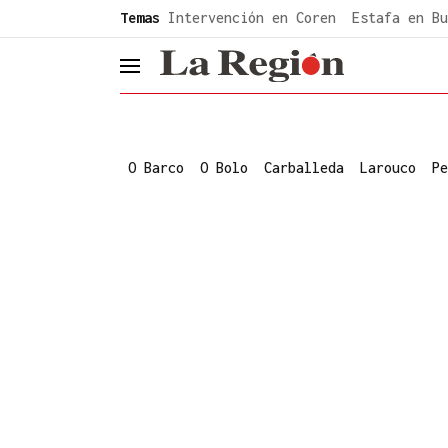
common.go-to-content
Temas
Intervención en Coren
Estafa en Bu
header.menu.open
O Barco
O Bolo
Carballeda
Larouco
Pe