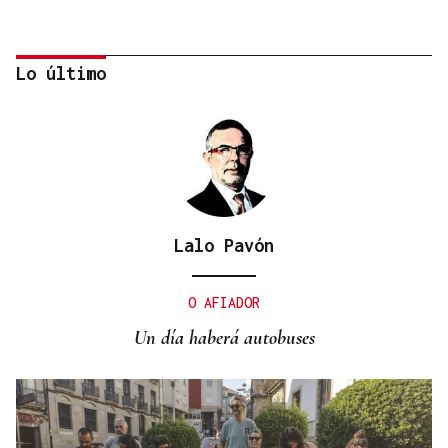
Lo último
Lalo Pavón
DISTRIBUIDORA FAMILIAR
Gaseosas Roca, medio siglo creciendo junto a
O AFIADOR
Valdeorras y Coca-Cola
Un día haberá autobuses