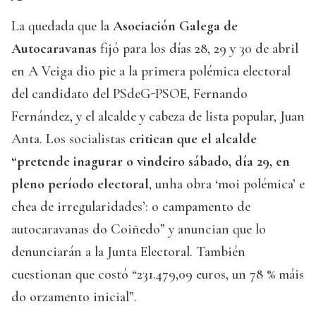
La quedada que la
Asociación Galega de
Autocaravanas
fijó para los días 28, 29 y 30 de abril
en A Veiga dio pie a la primera polémica electoral
del candidato del PSdeG-PSOE, Fernando
Fernández, y el alcalde y cabeza de lista popular, Juan
Anta. Los socialistas
critican que el alcalde
“pretende inagurar o vindeiro sábado, día 29, en
pleno período electoral
, unha obra ‘moi polémica’ e
chea de irregularidades’: o campamento de
autocaravanas do Coiñedo” y anuncian que lo
denunciarán a la Junta Electoral. También
cuestionan que costó “231.479,09 euros, un 78 % máis
do orzamento inicial”.