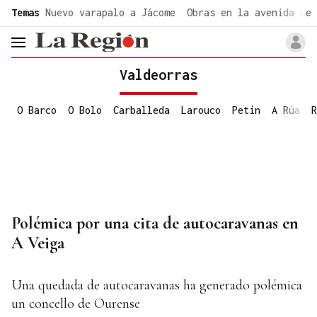
common.go-to-content
Temas
Nuevo varapalo a Jácome
Obras en la avenida de 
header.menu.open
Valdeorras
O Barco
O Bolo
Carballeda
Larouco
Petín
A Rúa
R
Polémica por una cita de autocaravanas en
A Veiga
Una quedada de autocaravanas ha generado polémica
un concello de Ourense