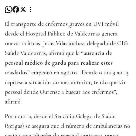
El transporte de enfermos graves en UVI móvil
desde el Hospital Público de Valdeorras genera
nuevas críticas. Jesús Vilasánchez, delegado de CIG-
Saúde Valdeorras, afirmó que la
“ausencia de
persoal médico de garda para realizar estes
traslados”
empeoró en agosto. “Dende o día 9 ao 15
repítese a situación do mes anterior, tendo que vir
persoal dende Ourense a buscar aos enfermos”,
afirmó.
Por contra, desde el Servicio Galego de Saúde
(Sergas) se asegura que el número de ambulancias no
varió y que
“dispón do persoal sanitario, tanto