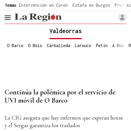
common.go-to-content
Temas
Intervención en Coren
Estafa en Burgos
Previsi
header.menu.open
Valdeorras
O Barco
O Bolo
Carballeda
Larouco
Petín
A Rúa
R
Continúa la polémica por el servicio de
UVI móvil de O Barco
La CIG asegura que hay enfermos que esperan horas
y el Sergas garantiza los traslados