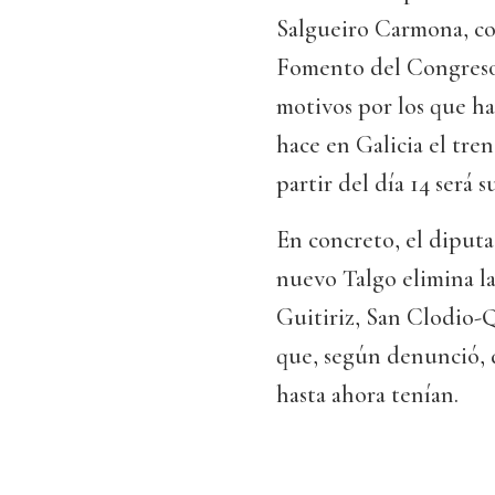
Salgueiro Carmona, co
Fomento del Congreso 
motivos por los que ha
hace en Galicia el tr
partir del día 14 será 
En concreto, el diput
nuevo Talgo elimina l
Guitiriz, San Clodio-Q
que, según denunció, d
hasta ahora tenían.