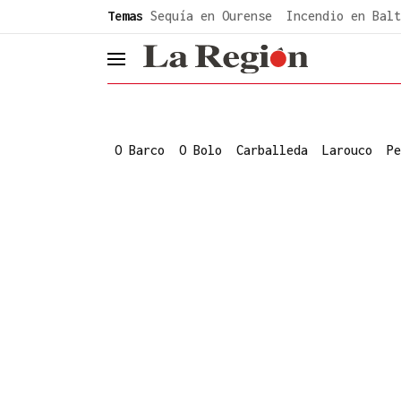
common.go-to-content
Temas
Sequía en Ourense
Incendio en Balt
header.menu.open
O Barco
O Bolo
Carballeda
Larouco
Pe