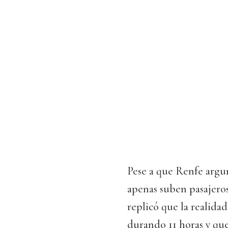
Pese a que Renfe argu
apenas suben pasajeros 
replicó que la realida
durando 11 horas y qu