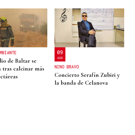
09
MBIANTE
AGO
io de Baltar se
NINO BRAVO
a tras calcinar más
Concierto Serafín Zubiri y
ectáreas
la banda de Celanova