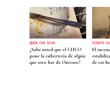
ASOCIACIONES EMPRESARIALES
La Asociación Empresarial
de Valdeorras busca
continuar con la línea
QUEN CHO DIXO
VIENTO CA
actual de promoción
¿Sabe usted que el CHUO
El incend
pone la cubertería de algún
estabiliz
que otro bar de Ourense?
de 120 h