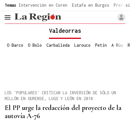
common.go-to-content
Temas
Intervención en Coren
Estafa en Burgos
Previsi
header.menu.open
Valdeorras
O Barco
O Bolo
Carballeda
Larouco
Petín
A Rúa
R
LOS 'POPULARES' CRITICAN LA INVERSIÓN DE SÓLO UN
MILLÓN EN OURENSE, LUGO Y LEÓN EN 2010
El PP urge la redacción del proyecto de la
autovía A-76