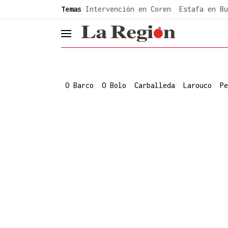
common.go-to-content
Temas
Intervención en Coren
Estafa en Bu
header.menu.open
O Barco
O Bolo
Carballeda
Larouco
Pe