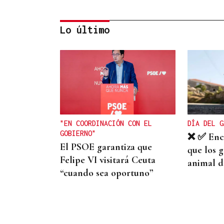
Lo último
DISTRIBUIDORA FAMILIAR
Gaseosas Roca, medio siglo
creciendo junto a
Valdeorras y Coca-Cola
"EN COORDINACIÓN CON EL
DÍA DEL G
GOBIERNO"
❌ ✅ Encu
El PSOE garantiza que
que los 
Felipe VI visitará Ceuta
animal d
“cuando sea oportuno”