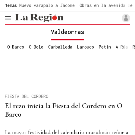
common.go-to-content
Temas
Nuevo varapalo a Jácome
Obras en la avenida de 
header.menu.open
Valdeorras
O Barco
O Bolo
Carballeda
Larouco
Petín
A Rúa
R
FIESTA DEL CORDERO
El rezo inicia la Fiesta del Cordero en O
Barco
La mayor festividad del calendario musulmán reúne a