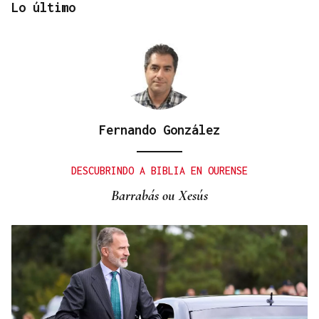
Lo último
Fernando González
DISTRIBUIDORA FAMILIAR
Gaseosas Roca, medio siglo creciendo junto a
DESCUBRINDO A BIBLIA EN OURENSE
Valdeorras y Coca-Cola
Barrabás ou Xesús