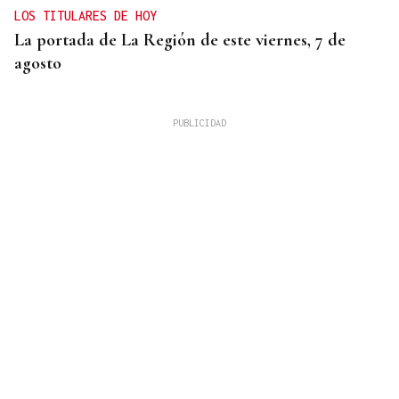
LOS TITULARES DE HOY
La portada de La Región de este viernes, 7 de
agosto
REUNIÓN EN SANTIAGO
Toxos e Xestas se prepara para celebrar su 50
aniversario como referente de la cultura gallega
en Cataluña