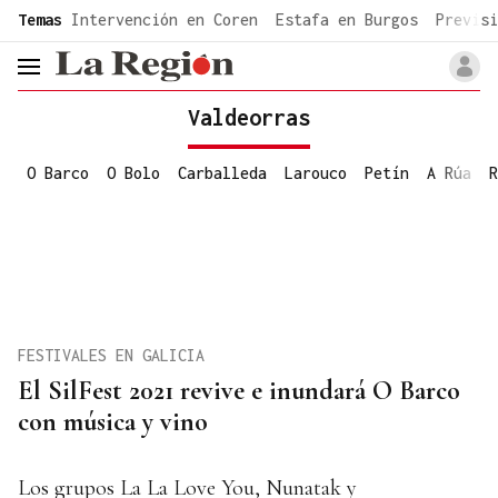
common.go-to-content
Temas
Intervención en Coren
Estafa en Burgos
Previsi
header.menu.open
Valdeorras
O Barco
O Bolo
Carballeda
Larouco
Petín
A Rúa
R
FESTIVALES EN GALICIA
El SilFest 2021 revive e inundará O Barco
con música y vino
Los grupos La La Love You, Nunatak y