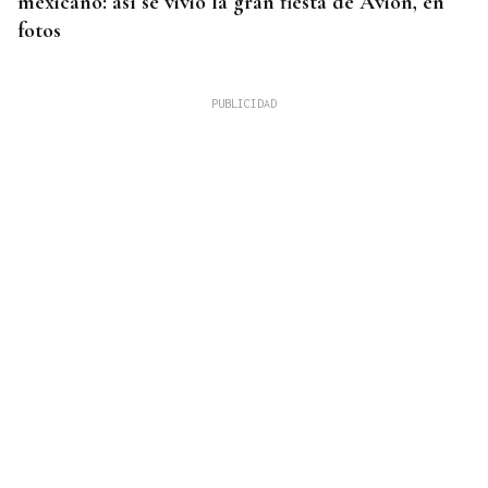
mexicano: así se vivió la gran fiesta de Avión, en
fotos
DIÁLOGO SOCIAL
Galicia será pionera con un plan para acompañar
la reincorporación al trabajo tras una baja laboral