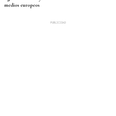
medios europeos
OBITUARIO
Muere Luis Díaz Núñez, socialista y dirigente
histórico de UGT en Ourense