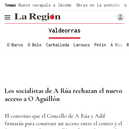
common.go-to-content
Temas
Nuevo varapalo a Jácome
Obras en la avenida de 
header.menu.open
Valdeorras
O Barco
O Bolo
Carballeda
Larouco
Petín
A Rúa
R
Los socialistas de A Rúa rechazan el nuevo
acceso a O Aguillón
El convenio que el Concello de A Rúa y Adif
firmarán para construir un acceso entre el centro y el