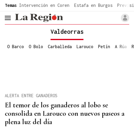
common.go-to-content
Temas
Intervención en Coren
Estafa en Burgos
Previsi
header.menu.open
Valdeorras
O Barco
O Bolo
Carballeda
Larouco
Petín
A Rúa
R
ALERTA ENTRE GANADEROS
El temor de los ganaderos al lobo se
consolida en Larouco con nuevos paseos a
plena luz del día