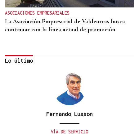
ASOCIACIONES EMPRESARIALES
La Asociación Empresarial de Valdeorras busca
continuar con la línea actual de promoción
Lo último
Fernando Lusson
DISTRIBUIDORA FAMILIAR
Gaseosas Roca, medio siglo creciendo junto a
VÍA DE SERVICIO
Valdeorras y Coca-Cola