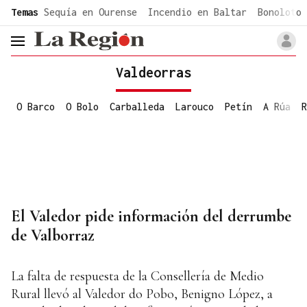
common.go-to-content
Temas
Sequía en Ourense
Incendio en Baltar
Bonoloto 
header.menu.open
Valdeorras
O Barco
O Bolo
Carballeda
Larouco
Petín
A Rúa
R
El Valedor pide información del derrumbe
de Valborraz
La falta de respuesta de la Consellería de Medio
Rural llevó al Valedor do Pobo, Benigno López, a