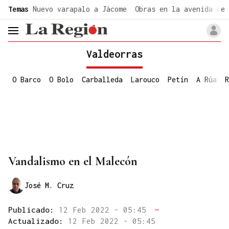
common.go-to-content
Temas
Nuevo varapalo a Jácome
Obras en la avenida de 
header.menu.open
Valdeorras
O Barco
O Bolo
Carballeda
Larouco
Petín
A Rúa
R
Vandalismo en el Malecón
José M. Cruz
Publicado:
12 Feb 2022 - 05:45
—
Actualizado:
12 Feb 2022 - 05:45