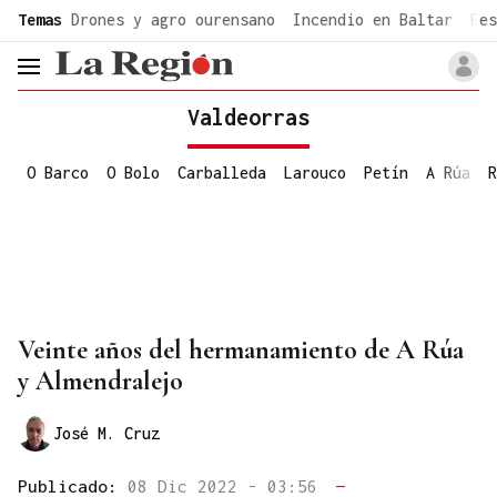
common.go-to-content
Temas
Drones y agro ourensano
Incendio en Baltar
Fes
header.menu.open
Valdeorras
O Barco
O Bolo
Carballeda
Larouco
Petín
A Rúa
R
Veinte años del hermanamiento de A Rúa
y Almendralejo
José M. Cruz
Publicado:
08 Dic 2022 - 03:56
—