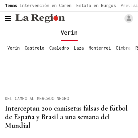
common.go-to-content
Temas
Intervención en Coren
Estafa en Burgos
Previsi
header.menu.open
Verín
Verín
Castrelo
Cualedro
Laza
Monterrei
Oímbra
R
DEL CAMPO AL MERCADO NEGRO
Interceptan 200 camisetas falsas de fútbol
de España y Brasil a una semana del
Mundial