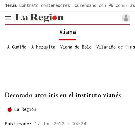
common.go-to-content
Temas
Contrato contenedores
Ourensano con 96 condenas
header.menu.open
Viana
A Gudiña
A Mezquita
Viana do Bolo
Vilariño de Cons
Decorado arco iris en el instituto vianés
La Región
Publicado:
17 Jun 2022 - 04:24