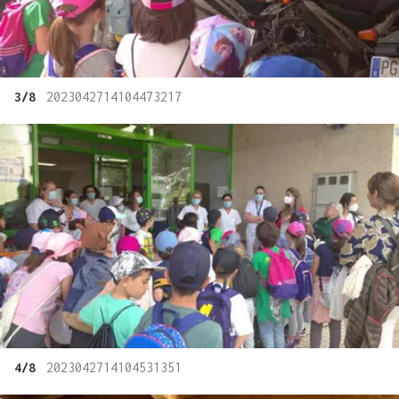
3/8
2023042714104473217
4/8
2023042714104531351