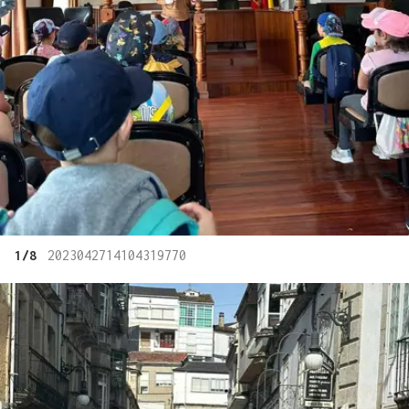
1/8
2023042714104319770