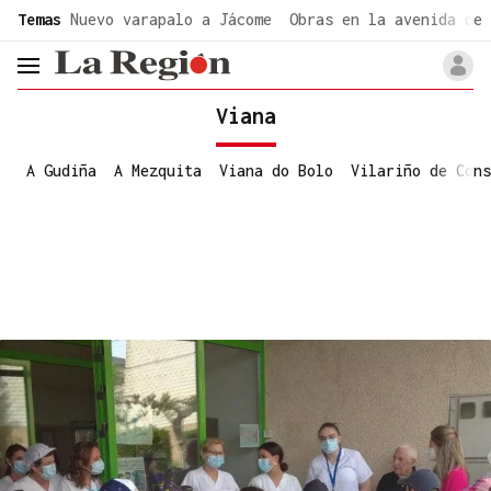
common.go-to-content
Temas
Nuevo varapalo a Jácome
Obras en la avenida de 
header.menu.open
Viana
A Gudiña
A Mezquita
Viana do Bolo
Vilariño de Cons