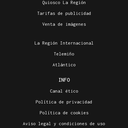
Quiosco La Región
Tarifas de publicidad
LA REVISTA
Venta de imágenes
El "folk vulnerable" de Inés de Lis en su debut
como solista
La Región Internacional
Telemiño
Atlántico
INFO
Canal ético
Política de privacidad
Política de cookies
Aviso legal y condiciones de uso