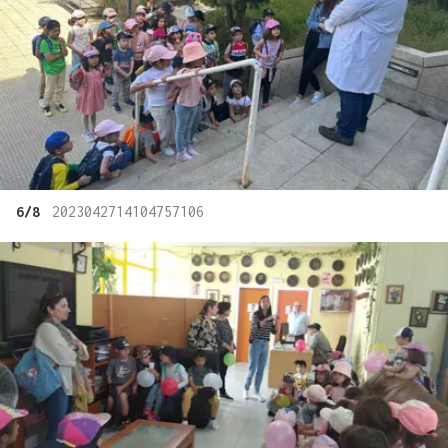
6/8
2023042714104757106