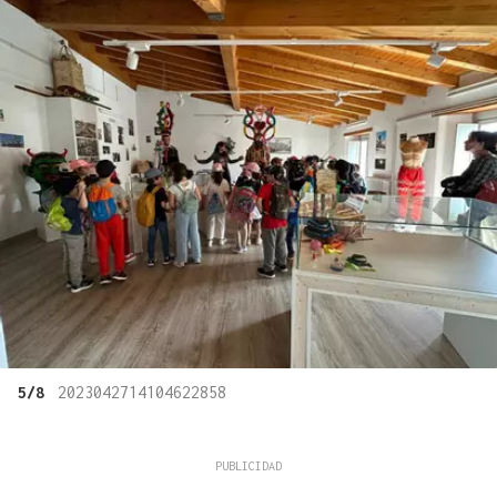
5/8
2023042714104622858