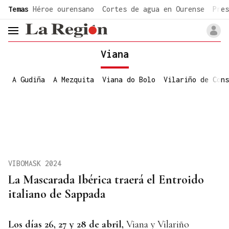
common.go-to-content
Temas
Héroe ourensano
Cortes de agua en Ourense
Pres
header.menu.open
Viana
A Gudiña
A Mezquita
Viana do Bolo
Vilariño de Cons
VIBOMASK 2024
La Mascarada Ibérica traerá el Entroido
italiano de Sappada
Los días 26, 27 y
28 de abril,
Viana y Vilariño