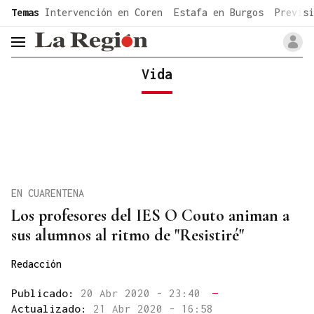
common.go-to-content
Temas
Intervención en Coren
Estafa en Burgos
Previsi
header.menu.open
Vida
EN CUARENTENA
Los profesores del IES O Couto animan a
sus alumnos al ritmo de "Resistiré"
Redacción
Publicado:
20 Abr 2020 - 23:40
—
Actualizado:
21 Abr 2020 - 16:58