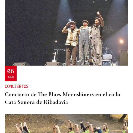
LONDON HONEY AWARDS
Inés Mirás, apicultora en Vilar de Santos: "O
salario do ano que vén xógase dende agora ata
xuño"
06
AGO
CONCIERTOS
Concierto de The Blues Moonshiners en el ciclo
Cata Sonora de Ribadavia