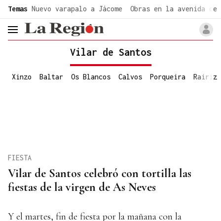
common.go-to-content
Temas
Nuevo varapalo a Jácome
Obras en la avenida de 
header.menu.open
Vilar de Santos
Xinzo
Baltar
Os Blancos
Calvos
Porqueira
Rairiz
FIESTA
Vilar de Santos celebró con tortilla las
fiestas de la virgen de As Neves
Y el martes, fin de fiesta por la mañana con la