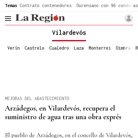
common.go-to-content
Temas
Contrato contenedores
Ourensano con 96 condenas
header.menu.open
Vilardevós
Verín
Castrelo
Cualedro
Laza
Monterrei
Oímbra
R
MEJORAS DEL ABASTECIMIENTO
Arzádegos, en Vilardevós, recupera el
suministro de agua tras una obra exprés
El pueblo de Arzádegos, en el concello de Vilardevós,