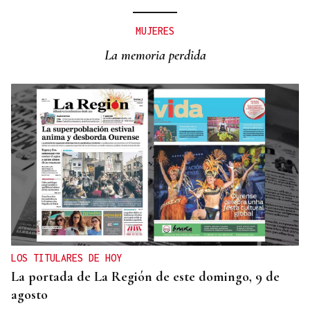
NOCHES TROPICALES
Noche asfixiante en Vilardevós: A Trabe registra la
MUJERES
temperatura mínima más alta de Galicia
La memoria perdida
LOS TITULARES DE HOY
La portada de La Región de este domingo, 9 de
agosto