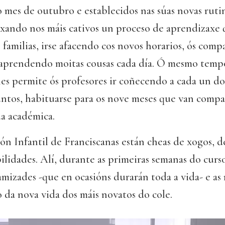
o mes de outubro e establecidos nas súas novas rutin
ixando nos máis cativos un proceso de aprendizaxe 
 familias, irse afacendo cos novos horarios, ós compa
 aprendendo moitas cousas cada día. Ó mesmo temp
es permite ós profesores ir coñecendo a cada un do
untos, habituarse para os nove meses que van compa
da académica.
ón Infantil de Franciscanas están cheas de xogos, 
ilidades. Alí, durante as primeiras semanas do curs
 amizades -que en ocasións durarán toda a vida- e as 
 da nova vida dos máis novatos do cole.