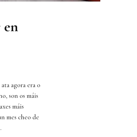
r en
ata agora era o
no, son os máis
axes máis
 un mes cheo de
.