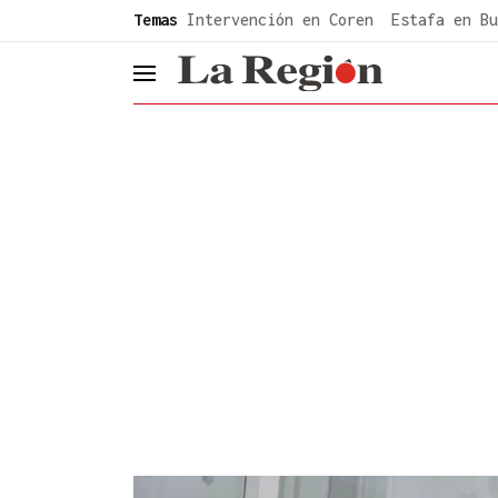
common.go-to-content
Temas
Intervención en Coren
Estafa en Bu
header.menu.open