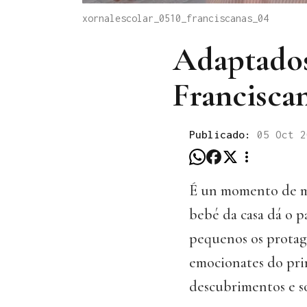
xornalescolar_0510_franciscanas_04
Adaptados 
Francisca
Publicado:
05 Oct 2
É un momento de mo
bebé da casa dá o pa
pequenos os protago
emocionates do prim
descubrimentos e s