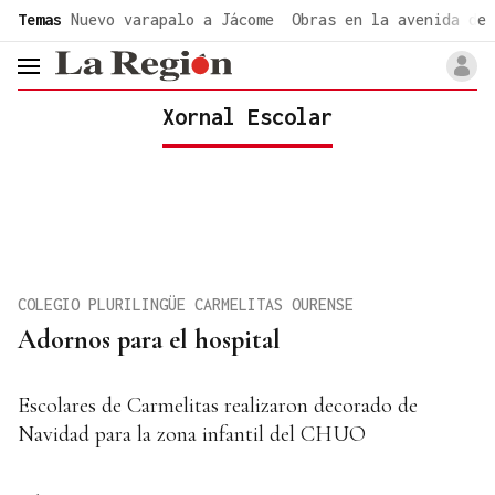
common.go-to-content
Temas
Nuevo varapalo a Jácome
Obras en la avenida de 
header.menu.open
Xornal Escolar
COLEGIO PLURILINGÜE CARMELITAS OURENSE
Adornos para el hospital
Escolares de Carmelitas realizaron decorado de
Navidad para la zona infantil del CHUO