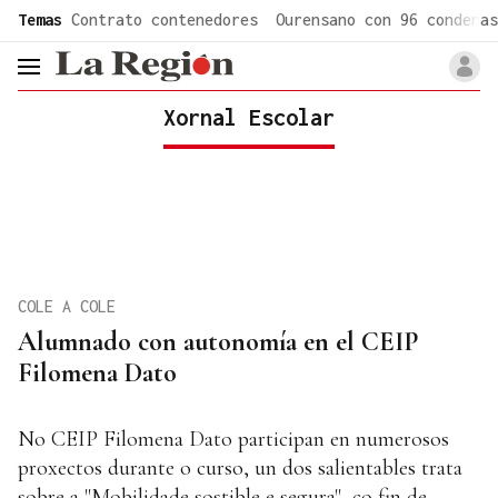
common.go-to-content
Temas
Contrato contenedores
Ourensano con 96 condenas
header.menu.open
Xornal Escolar
COLE A COLE
Alumnado con autonomía en el CEIP
Filomena Dato
No CEIP Filomena Dato participan en numerosos
proxectos durante o curso, un dos salientables trata
sobre a "Mobilidade sostible e segura", co fin de