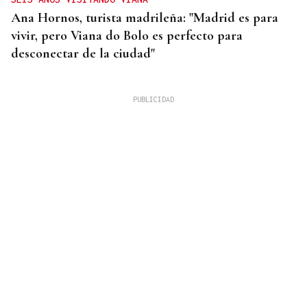
Ana Hornos, turista madrileña: "Madrid es para
vivir, pero Viana do Bolo es perfecto para
desconectar de la ciudad"
INCENDIO EN BARBADÁS
Un accidente en la N-525 a su paso por Vilardevós
se salda con un herido en una pierna