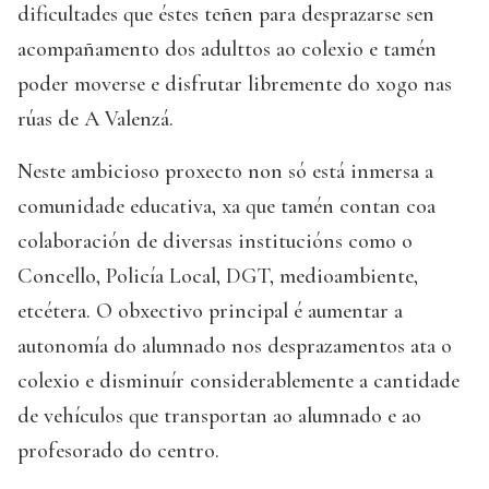
dificultades que éstes teñen para desprazarse sen
acompañamento dos adulttos ao colexio e tamén
poder moverse e disfrutar libremente do xogo nas
rúas de A Valenzá.
Neste ambicioso proxecto non só está inmersa a
comunidade educativa, xa que tamén contan coa
colaboración de diversas institucións como o
Concello, Policía Local, DGT, medioambiente,
etcétera. O obxectivo principal é aumentar a
autonomía do alumnado nos desprazamentos ata o
colexio e disminuír considerablemente a cantidade
de vehículos que transportan ao alumnado e ao
profesorado do centro.