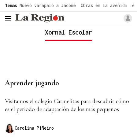
common.go-to-content
Temas
Nuevo varapalo a Jácome
Obras en la avenida de 
header.menu.open
Xornal Escolar
Aprender jugando
Visitamos el colegio Carmelitas para descubrir cómo
es el periodo de adaptación de los más pequeños
Carolina Piñeiro