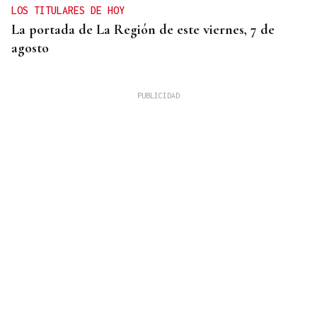
LOS TITULARES DE HOY
La portada de La Región de este viernes, 7 de
agosto
REUNIÓN EN SANTIAGO
Toxos e Xestas se prepara para celebrar su 50
aniversario como referente de la cultura gallega
en Cataluña