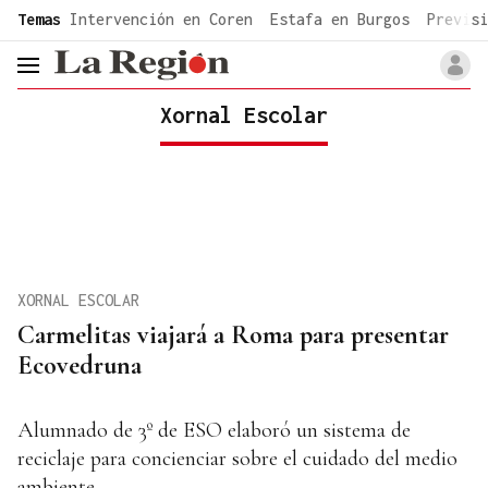
common.go-to-content
Temas
Intervención en Coren
Estafa en Burgos
Previsi
header.menu.open
Xornal Escolar
XORNAL ESCOLAR
Carmelitas viajará a Roma para presentar
Ecovedruna
Alumnado de 3º de ESO elaboró un sistema de
reciclaje para concienciar sobre el cuidado del medio
ambiente