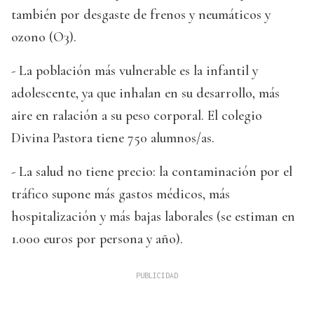
también por desgaste de frenos y neumáticos y
ozono (O3).
- La población más vulnerable es la infantil y
adolescente, ya que inhalan en su desarrollo, más
aire en ralación a su peso corporal. El colegio
Divina Pastora tiene 750 alumnos/as.
- La salud no tiene precio: la contaminación por el
tráfico supone más gastos médicos, más
hospitalización y más bajas laborales (se estiman en
1.000 euros por persona y año).