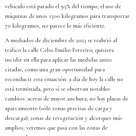
vehículo está parado el 95% del tiempo; el uso de
máquinas de unos 1500 kilogramos para transportar
70 kilogramos, no parece lo más eficiente.
A mediados de diciembre de 2023 se reabrió al
tráfico la calle Celso Emilio Ferreiro; quisiera
incidir en ella para aplicar las medidas antes
citadas, como una gran oportunidad para
reconducir esta situación: a día de hoy la calle no
está terminada, pero sí se observan notables
cambios: aceras de mayor anchura; no hay plazas de
aparcamiento (sólo zonas precisas de carga y
descarga); zonas de revegetación y alcorques más
amplios; veremos que pasa con las zonas de