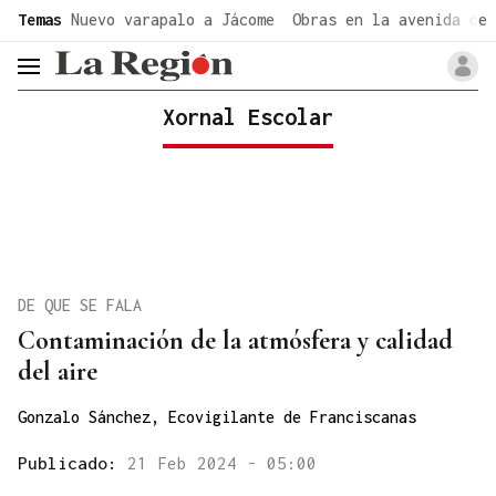
common.go-to-content
Temas
Nuevo varapalo a Jácome
Obras en la avenida de 
header.menu.open
Xornal Escolar
DE QUE SE FALA
Contaminación de la atmósfera y calidad
del aire
Gonzalo Sánchez, Ecovigilante de Franciscanas
Publicado:
21 Feb 2024 - 05:00