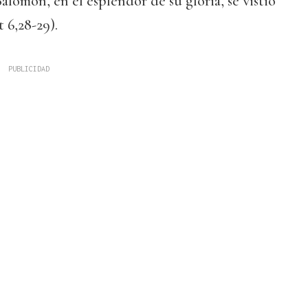
alomón, en el esplendor de su gloria, se vistió
 6,28-29).