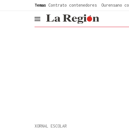
common.go-to-content
Temas
Contrato contenedores
Ourensano co
header.menu.open
XORNAL ESCOLAR