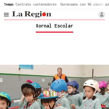
common.go-to-content
Temas
Contrato contenedores
Ourensano con 96 condenas
header.menu.open
Xornal Escolar