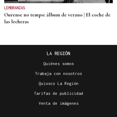
LEMBRANZAS
Ourense no tempo: álbum de verano | El coche de
las lecheras
LA REGIÓN
Quiénes somos
Trabaja con nosotros
Quiosco La Región
Tarifas de publicidad
EN LIBROS
Venta de imágenes
Christian Barrio cuenta en su trilogía una historia
olvidada