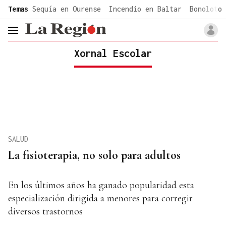
common.go-to-content
Temas
Sequía en Ourense
Incendio en Baltar
Bonoloto 
header.menu.open
Xornal Escolar
SALUD
La fisioterapia, no solo para adultos
En los últimos años ha ganado popularidad esta
especialización dirigida a menores para corregir
diversos trastornos