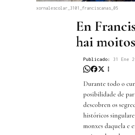
xornalescolar_3101_franciscanas_05
En Franci
hai moito
Publicado:
31 Ene 2
Durante todo o curs
posibilidade de par
descobren os segre
históricos singular
monxes daquela e e