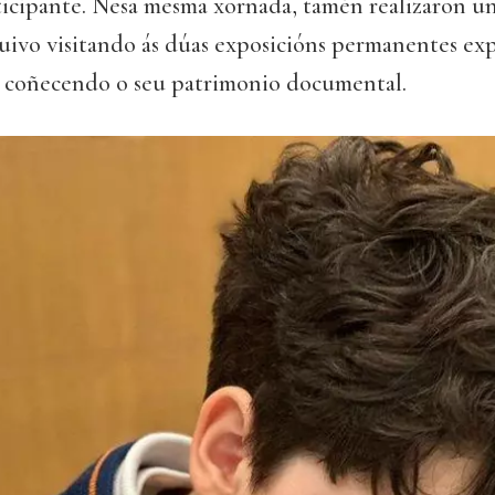
ticipante. Nesa mesma xornada, tamén realizaron u
uivo visitando ás dúas exposicións permanentes exp
e coñecendo o seu patrimonio documental.