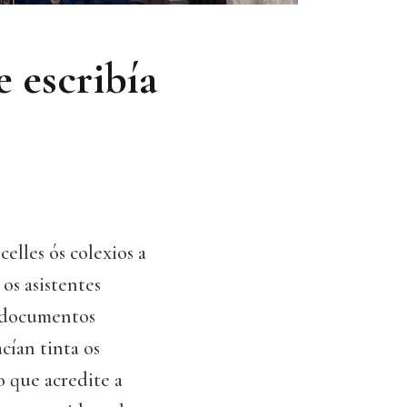
 escribía
elles ós colexios a
os asistentes
r documentos
cían tinta os
 que acredite a