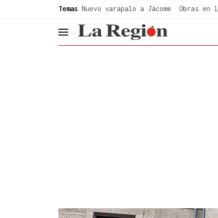
common.go-to-content
Temas
Nuevo varapalo a Jácome
Obras en l
header.menu.open