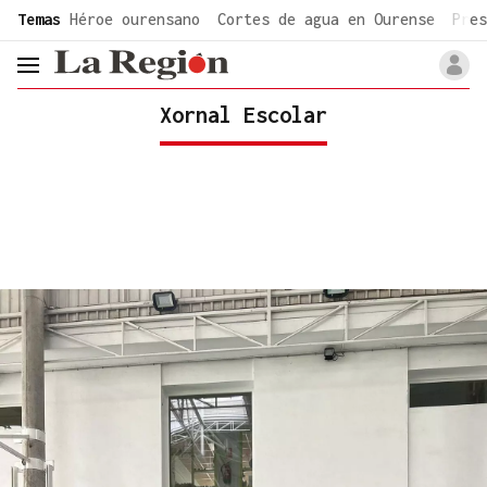
common.go-to-content
Temas
Héroe ourensano
Cortes de agua en Ourense
Pres
header.menu.open
Xornal Escolar