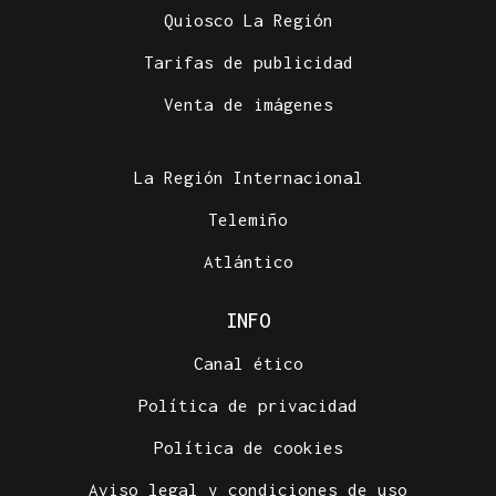
Quiosco La Región
Tarifas de publicidad
INVESTIGACIÓN POLICIAL
Venta de imágenes
La mujer detenida en Coles por robos de más de
30.000 euros comenzó a vender joyas hace un año
La Región Internacional
Telemiño
Atlántico
INFO
Canal ético
Política de privacidad
Política de cookies
Aviso legal y condiciones de uso