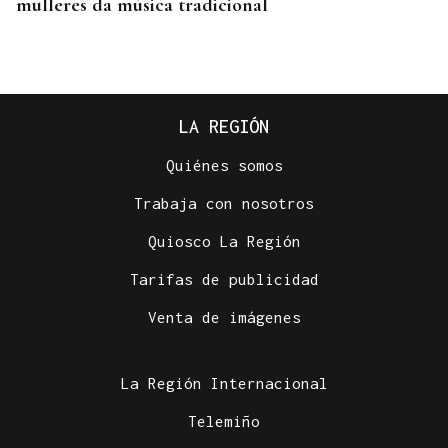
mulleres da música tradicional
LA REGIÓN
Quiénes somos
Trabaja con nosotros
Quiosco La Región
Tarifas de publicidad
19 BODEGAS PARTICIPANTES
Venta de imágenes
Verín descorcha la XIX Feira do Viño de
Monterrei
La Región Internacional
Telemiño