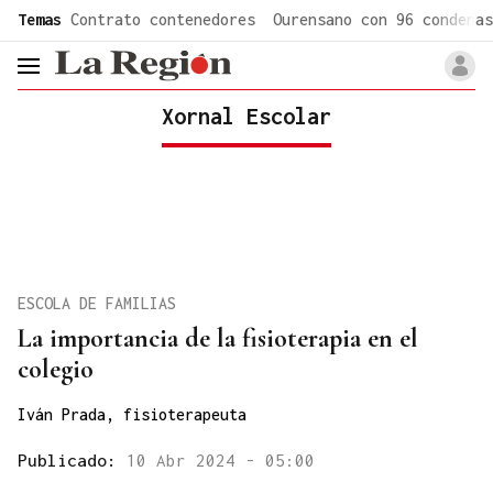
common.go-to-content
Temas
Contrato contenedores
Ourensano con 96 condenas
header.menu.open
Xornal Escolar
ESCOLA DE FAMILIAS
La importancia de la fisioterapia en el
colegio
Iván Prada, fisioterapeuta
Publicado:
10 Abr 2024 - 05:00