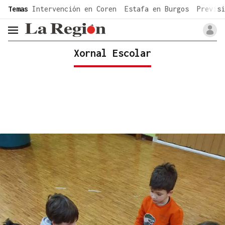
common.go-to-content
Temas
Intervención en Coren
Estafa en Burgos
Previsi
header.menu.open
Xornal Escolar