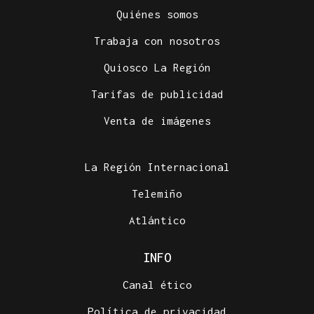
Quiénes somos
Trabaja con nosotros
Quiosco La Región
Tarifas de publicidad
CUATRO PERSONAS
Venta de imágenes
Identificados los cuerpos de la familia de Marín
fallecida en los terremotos de La Guaira
La Región Internacional
Telemiño
Atlántico
INFO
Canal ético
Política de privacidad