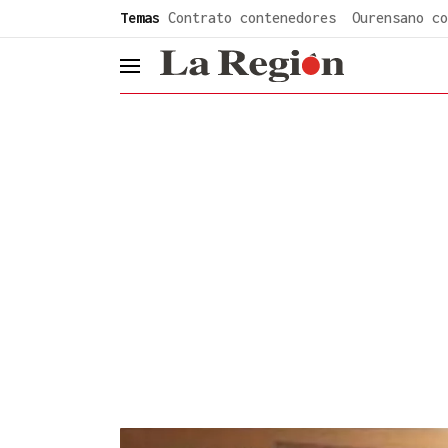
common.go-to-content
Temas
Contrato contenedores
Ourensano co
header.menu.open