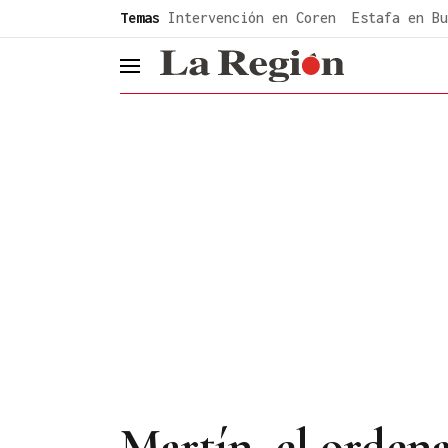
common.go-to-content
Temas
Intervención en Coren
Estafa en Bu
header.menu.open
Martín, el orden