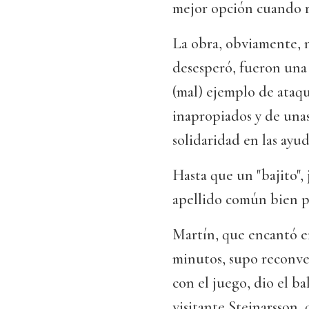
mejor opción cuando r
La obra, obviamente, n
desesperó, fueron una 
(mal) ejemplo de ataq
inapropiados y de unas
solidaridad en las ayud
Hasta que un "bajito",
apellido común bien p
Martín, que encantó e
minutos, supo reconver
con el juego, dio el b
visitante Steinarsson,