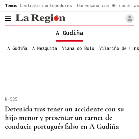
common.go-to-content
Temas
Contrato contenedores
Ourensano con 96 condenas
header.menu.open
A Gudiña
A Gudiña
A Mezquita
Viana do Bolo
Vilariño de Cons
N-525
Detenida tras tener un accidente con su
hijo menor y presentar un carnet de
conducir portugués falso en A Gudiña