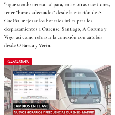
"sigue siendo necesaria" para, entre otras cuestiones,
tener "
bonos adecuados
" desde la estación de A
Gudiña, mejorar los horarios útiles para los
desplazamientos a
Ourense
,
Santiago
,
A Coruña
y
Vigo
, así como reforzar la conexión con autobús
desde
O Barco
y
Verín
.
RELACIONADO