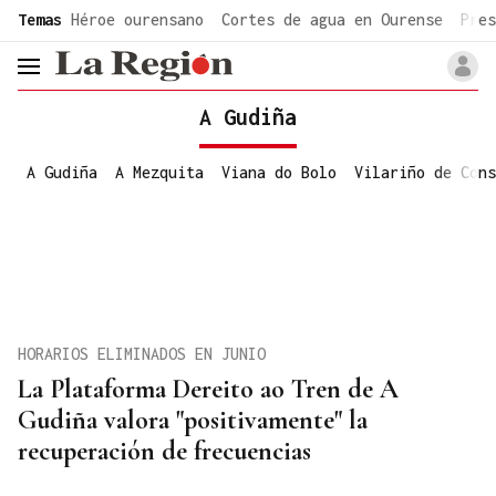
common.go-to-content
Temas
Héroe ourensano
Cortes de agua en Ourense
Pres
header.menu.open
A Gudiña
A Gudiña
A Mezquita
Viana do Bolo
Vilariño de Cons
HORARIOS ELIMINADOS EN JUNIO
La Plataforma Dereito ao Tren de A
Gudiña valora "positivamente" la
recuperación de frecuencias