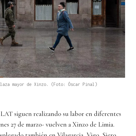
laza mayor de Xinzo. (Foto: Óscar Pinal)
ILAT siguen realizando su labor en diferentes
ernes 27 de marzo- vuelven a Xinzo de Limia.
splegado también en Vilagarcia, Vigo, Siero,