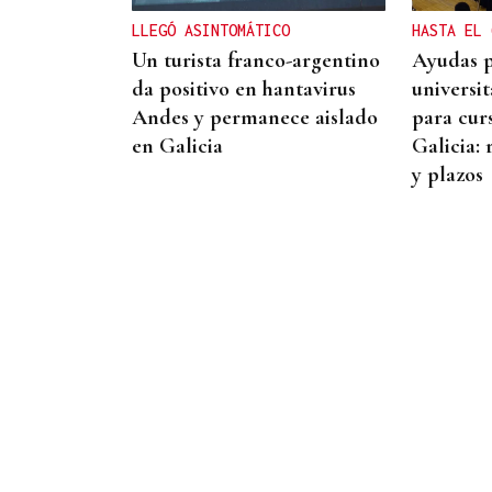
LLEGÓ ASINTOMÁTICO
HASTA EL 
Un turista franco-argentino
Ayudas p
da positivo en hantavirus
universi
Andes y permanece aislado
para cur
en Galicia
Galicia: 
y plazos
RELEVO AL BNG
Germán García-Ávila
formaliza su renuncia como
alcalde de Viana do Bolo y