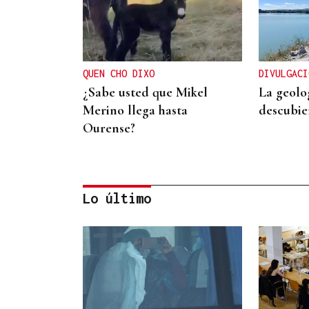
QUEN CHO DIXO
DIVULGACI
¿Sabe usted que Mikel
La geolo
Merino llega hasta
descubie
Ourense?
Lo último
CONTROL DE POBOACIÓN
A Limia, “zona cero” para o
censo das aves galegas