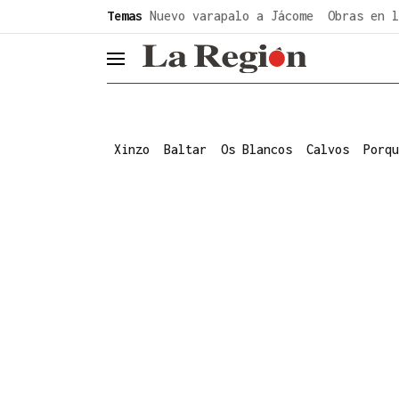
common.go-to-content
Temas
Nuevo varapalo a Jácome
Obras en l
header.menu.open
Xinzo
Baltar
Os Blancos
Calvos
Porqu