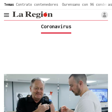
common.go-to-content
Temas
Contrato contenedores
Ourensano con 96 condenas
header.menu.open
Coronavirus