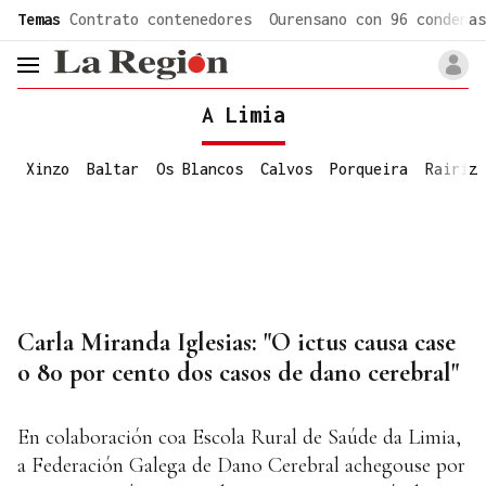
common.go-to-content
Temas
Contrato contenedores
Ourensano con 96 condenas
header.menu.open
A Limia
Xinzo
Baltar
Os Blancos
Calvos
Porqueira
Rairiz
Carla Miranda Iglesias: "O ictus causa case
o 80 por cento dos casos de dano cerebral"
En colaboración coa Escola Rural de Saúde da Limia,
a Federación Galega de Dano Cerebral achegouse por