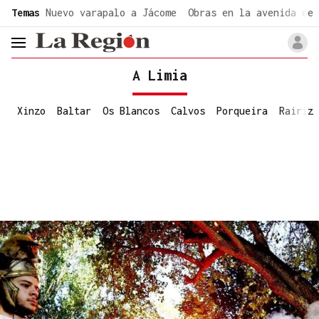
common.go-to-content
Temas
Nuevo varapalo a Jácome
Obras en la avenida de 
header.menu.open
A Limia
Xinzo
Baltar
Os Blancos
Calvos
Porqueira
Rairiz