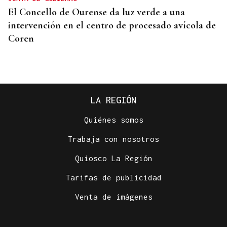
El Concello de Ourense da luz verde a una
intervención en el centro de procesado avícola de
Coren
LA REGIÓN
Quiénes somos
Trabaja con nosotros
Quiosco La Región
Tarifas de publicidad
ACTIVIDADES DE VERANO
Venta de imágenes
Los recuerdos de la infancia unen generaciones en
Piñor