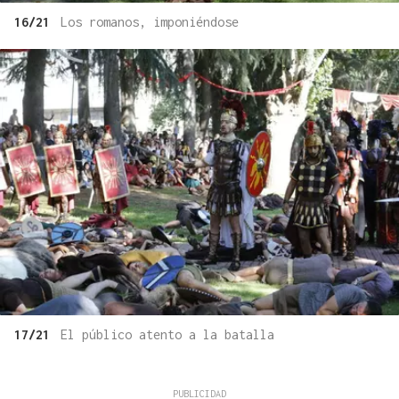
16/21
Los romanos, imponiéndose
17/21
El público atento a la batalla