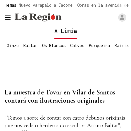
common.go-to-content
Temas
Nuevo varapalo a Jácome
Obras en la avenida de 
header.menu.open
A Limia
Xinzo
Baltar
Os Blancos
Calvos
Porqueira
Rairiz
La muestra de Tovar en Vilar de Santos
contará con ilustraciones originales
“Temos a sorte de contar con catro debuxos orixinais
que nos cede o herdeiro do escultor Arturo Baltar",