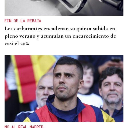
A Limia, “zona cero” para o censo das aves galegas
FIN DE LA REBAJA
Los carburantes encadenan su quinta subida en
pleno verano y acumulan un encarecimiento de
casi el 20%
NO AL REAL MADRID