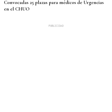
Convocadas 25 plazas para médicos de Urgencias
en el CHUO
CUATRO PERSONAS
Identificados los cuerpos de la familia de Marín
fallecida en los terremotos de La Guaira