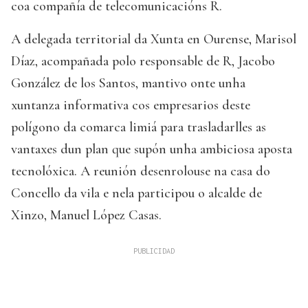
coa compañía de telecomunicacións R.
A delegada territorial da Xunta en Ourense, Marisol
Díaz, acompañada polo responsable de R, Jacobo
González de los Santos, mantivo onte unha
xuntanza informativa cos empresarios deste
polígono da comarca limiá para trasladarlles as
vantaxes dun plan que supón unha ambiciosa aposta
tecnolóxica. A reunión desenrolouse na casa do
Concello da vila e nela participou o alcalde de
Xinzo, Manuel López Casas.