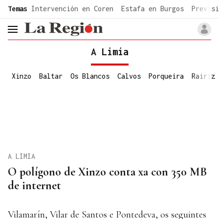
common.go-to-content
Temas
Intervención en Coren
Estafa en Burgos
Previsi
header.menu.open
A Limia
Xinzo
Baltar
Os Blancos
Calvos
Porqueira
Rairiz
A LIMIA
O polígono de Xinzo conta xa con 350 MB
de internet
Vilamarín, Vilar de Santos e Pontedeva, os seguintes