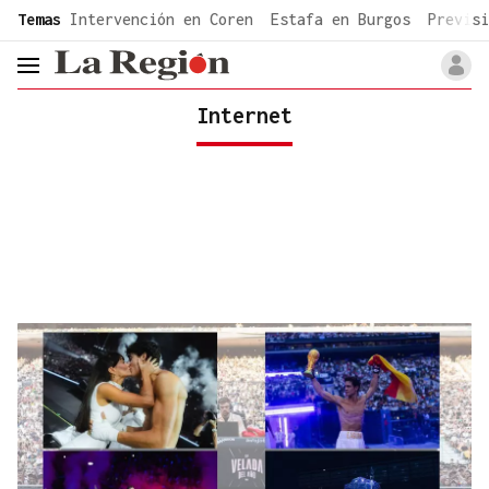
common.go-to-content
Temas
Intervención en Coren
Estafa en Burgos
Previsi
header.menu.open
Internet