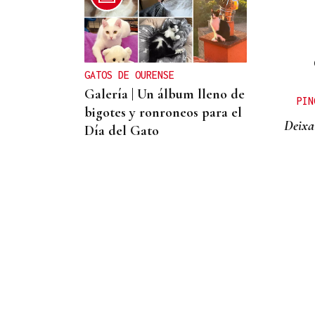
CONTROL DE POBOACIÓN
A Limia, “zona cero” para o
censo das aves galegas
GATOS DE OURENSE
Galería | Un álbum lleno de
PIN
bigotes y ronroneos para el
Deixa
Día del Gato
MIGRACIONES
Israel registra cifras récord
de emigración, según un