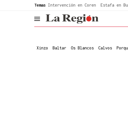
common.go-to-content
Temas
Intervención en Coren
Estafa en Bu
header.menu.open
Xinzo
Baltar
Os Blancos
Calvos
Porqu