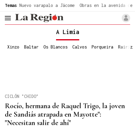
common.go-to-content
Temas
Nuevo varapalo a Jácome
Obras en la avenida de 
header.menu.open
A Limia
Xinzo
Baltar
Os Blancos
Calvos
Porqueira
Rairiz
CICLÓN "CHIDO"
Rocío, hermana de Raquel Trigo, la joven
de Sandiás atrapada en Mayotte":
"Necesitan salir de ahí"