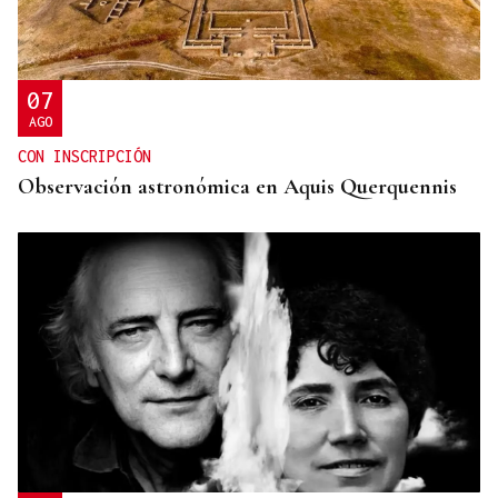
A Limia, “zona cero” para o censo das aves galegas
07
AGO
CON INSCRIPCIÓN
Observación astronómica en Aquis Querquennis