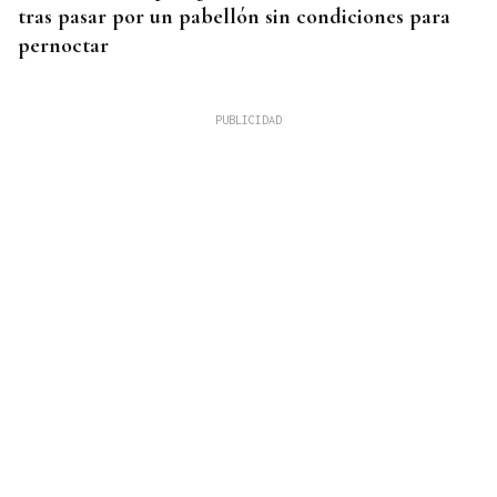
tras pasar por un pabellón sin condiciones para
pernoctar
FASE DE EMERGENCIA
Emergencia en Huelva ante un incendio en Niebla
que obliga al alejamiento preventivo de dos aldeas