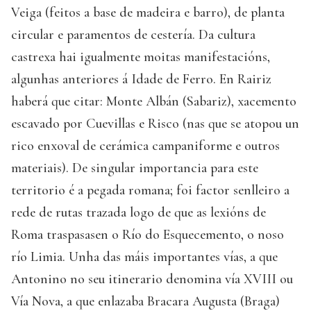
Veiga (feitos a base de madeira e barro), de planta
circular e paramentos de cestería. Da cultura
castrexa hai igualmente moitas manifestacións,
algunhas anteriores á Idade de Ferro. En Rairiz
haberá que citar: Monte Albán (Sabariz), xacemento
escavado por Cuevillas e Risco (nas que se atopou un
rico enxoval de cerámica campaniforme e outros
materiais). De singular importancia para este
territorio é a pegada romana; foi factor senlleiro a
rede de rutas trazada logo de que as lexións de
Roma traspasasen o Río do Esquecemento, o noso
río Limia. Unha das máis importantes vías, a que
Antonino no seu itinerario denomina vía XVIII ou
Vía Nova, a que enlazaba Bracara Augusta (Braga)