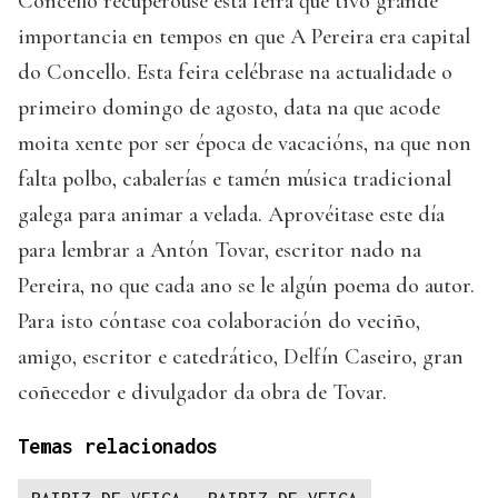
Concello recuperouse esta feira que tivo grande
importancia en tempos en que A Pereira era capital
do Concello. Esta feira celébrase na actualidade o
primeiro domingo de agosto, data na que acode
moita xente por ser época de vacacións, na que non
falta polbo, cabalerías e tamén música tradicional
galega para animar a velada. Aprovéitase este día
para lembrar a Antón Tovar, escritor nado na
Pereira, no que cada ano se le algún poema do autor.
Para isto cóntase coa colaboración do veciño,
amigo, escritor e catedrático, Delfín Caseiro, gran
coñecedor e divulgador da obra de Tovar.
Temas relacionados
RAIRIZ DE VEIGA
RAIRIZ DE VEIGA