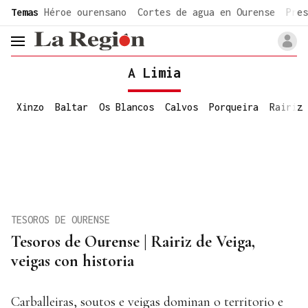
common.go-to-content
Temas
Héroe ourensano
Cortes de agua en Ourense
Pres
header.menu.open
A Limia
Xinzo
Baltar
Os Blancos
Calvos
Porqueira
Rairiz
TESOROS DE OURENSE
Tesoros de Ourense | Rairiz de Veiga,
veigas con historia
Carballeiras, soutos e veigas dominan o territorio e