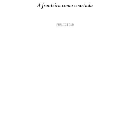
A fronteira como coartada
LÍNEAS DE TRABAJO
Boborás recibe la visita del cónsul honorario de
México