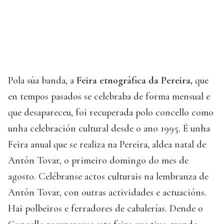
Pola súa banda, a
Feira etnográfica da Pereira,
que
en tempos pasados se celebraba de forma mensual e
que desapareceu, foi recuperada polo concello como
unha celebración cultural desde o ano 1995. É unha
Feira anual que se realiza na Pereira, aldea natal de
Antón Tovar, o primeiro domingo do mes de
agosto. Celébranse actos culturais na lembranza de
Antón Tovar, con outras actividades e actuacións.
Hai polbeiros e ferradores de cabalerías. Dende o