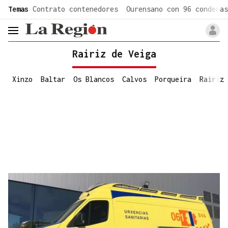
common.go-to-content
Temas
Contrato contenedores
Ourensano con 96 condenas
header.menu.open
Rairiz de Veiga
Xinzo
Baltar
Os Blancos
Calvos
Porqueira
Rairiz